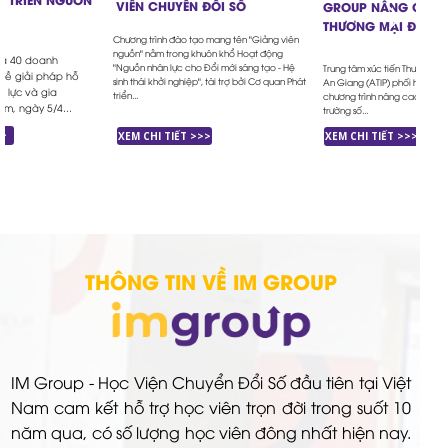
VIÊN CHUYỂN ĐỔI SỐ
GROUP NÂNG CAO 
THƯƠNG MẠI ĐIỆN T
Chương trình đào tạo mang tên "Giảng viên
nguồn" nằm trong khuôn khổ Hoạt động
và 40 doanh
"Nguồn nhân lực cho Đổi mới sáng tạo - Hệ
Trung tâm xúc tiến Thương mại
 về giải pháp hỗ
sinh thái khởi nghiệp", tài trợ bởi Cơ quan Phát
An Giang (ATIP) phối hợp IM 
 lực và gia
triển...
chương trình nâng cao kỹ nă
àm, ngày 5/4...
trường số...
>>
XEM CHI TIẾT >>>
XEM CHI TIẾT >>>
THÔNG TIN VỀ IM GROUP
IM Group - Học Viện Chuyển Đổi Số đầu tiên tại Việt
Nam cam kết hỗ trợ học viên trọn đời trong suốt 10
năm qua, có số lượng học viên đông nhất hiện nay.