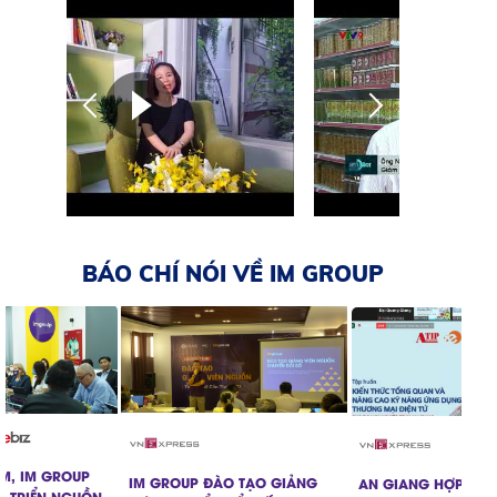
BÁO CHÍ NÓI VỀ IM GROUP
AM, IM GROUP
IM GROUP ĐÀO TẠO GIẢNG
AN GIANG HỢP TÁC
T TRIỂN NGUỒN