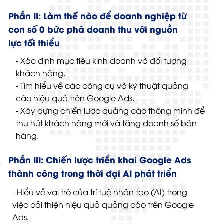
Phần II: Làm thế nào để doanh nghiệp từ
con số 0 bức phá doanh thu với nguồn
lực tối thiểu
- Xác định mục tiêu kinh doanh và đối tượng
khách hàng.
- Tìm hiểu về các công cụ và kỹ thuật quảng
cáo hiệu quả trên Google Ads.
- Xây dựng chiến lược quảng cáo thông minh để
thu hút khách hàng mới và tăng doanh số bán
hàng.
Phần III: Chiến lược triển khai Google Ads
thành công trong thời đại AI phát triển
- Hiểu về vai trò của trí tuệ nhân tạo (AI) trong
việc cải thiện hiệu quả quảng cáo trên Google
Ads.