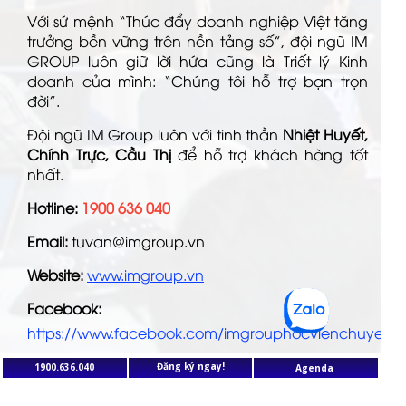
Với sứ mệnh “Thúc đẩy doanh nghiệp Việt tăng
trưởng bền vững trên nền tảng số”, đội ngũ IM
GROUP luôn giữ lời hứa cũng là Triết lý Kinh
doanh của mình: “Chúng tôi hỗ trợ bạn trọn
đời”.
Đội ngũ IM Group luôn với tinh thần
Nhiệt Huyết,
Chính Trực, Cầu Thị
để hỗ trợ khách hàng tốt
nhất.
Hotline:
1900 636 040
Email:
tuvan@imgroup.vn
Website:
www.imgroup.vn
Facebook:
https://www.facebook.com/imgrouphocvienchuyendo
Đăng ký ngay!
1900.636.040
Agenda