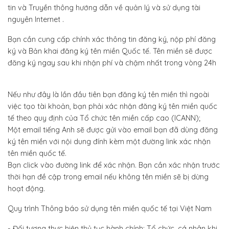
tin và Truyền thông hướng dẫn về quản lý và sử dụng tài
nguyên Internet .
Bạn cần cung cấp chính xác thông tin đăng ký, nộp phí đăng
ký và Bản khai đăng ký tên miền Quốc tế. Tên miền sẽ được
đăng ký ngay sau khi nhận phí và chậm nhất trong vòng 24h
Nếu như đây là lần đầu tiên bạn đăng ký tên miền thì ngoài
việc tạo tài khoản, bạn phải xác nhận đăng ký tên miền quốc
tế theo quy định của Tổ chức tên miền cấp cao (ICANN);
Một email tiếng Anh sẽ được gửi vào email bạn đã dùng đăng
ký tên miền với nội dung đính kèm một đường link xác nhận
tên miền quốc tế.
Bạn click vào đường link để xác nhận. Bạn cần xác nhận trước
thời hạn đề cập trong email nếu không tên miền sẽ bị dừng
hoạt động.
Quy trình Thông báo sử dụng tên miền quốc tế tại Việt Nam
- Đối tượng thực hiện thủ tục hành chính: Tổ chức, cá nhân khi