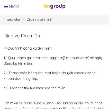
MENU
Trang chủ
/
Dịch vụ tên miền
Dịch vụ tên miền
I/ Quy trình đăng ký tên miền:
1/ Quý khách gửi email đến support@imgroup.vn để đề nghị
đăng ký tên miền.
2/ Thanh toán bằng tiền mặt hoặc chuyển khoản đến tài
khoản doanh nghiệp.
3/ Hoàn tất thủ tục khai báo tên miền.
Tên miền sẽ được đăng ký ngay sau khi nhận phí, chậm nhất
trong vòng 24h và sẽ tạm khóa sau 10 ngày nếu chủ thể chưa