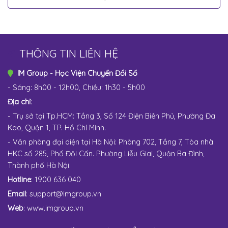
THÔNG TIN LIÊN HỆ
IM Group - Học Viện Chuyển Đổi Số
- Sáng: 8h00 - 12h00, Chiều: 1h30 - 5h00
Địa chỉ
:
- Trụ sở tại Tp.HCM: Tầng 3, Số 124 Điện Biên Phủ, Phường Đa
Kao, Quận 1, TP. Hồ Chí Minh.
- Văn phòng đại diện tại Hà Nội: Phòng 702, Tầng 7, Tòa nhà
HKC số 285, Phố Đội Cấn. Phường Liễu Giai, Quận Ba Đình,
Thành phố Hà Nội.
Hotline
: 1900 636 040
Email
:
support@imgroup.vn
Web
:
www.imgroup.vn