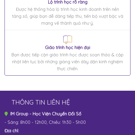
Lộ trình học rõ ràng
Được hệ thống hóa lộ trình học kinh doanh trên nền
tảng số, giúp bạn dễ dàng tiếp thu, tiến bộ vượt bậc và
mang về thành quả như ý.
Giáo trình học hiện đại
Bạn được tiếp cận giáo trình học được soạn thảo & cập
nhật liên tục bởi những giảng viên dày dặn kinh nghiệm
thực chiến.
THÔNG TIN LIÊN HỆ
IM Group - Học Viện Chuyển Đổi Số
- Sáng: 8h00 - 12h00, Chiều: 1h30 - 5h00
Địa chỉ
: