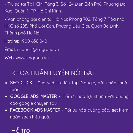
- Trụ sở tại Tp.HCM: Tầng 3, Số 124 Điện Biên Phủ, Phường Đa
Kao, Quận 1, TP. Hồ Chí Minh.
- Văn phòng đại diện tại Hà Nội: Phòng 702, Tầng 7, Tòa nhà
HKC số 285, Phố Đội Cấn. Phường Liễu Giai, Quận Ba Đình,
Thành phố Hà Nội.
Hotline
: 1900 636 040
Email
:
support@imgroup.vn
Web
:
www.imgroup.vn
KHÓA HUẤN LUYỆN NỔI BẬT
SEO CLICK
- Đưa website lên Top Google, bất chấp thuật
toán.
GOOGLE ADS MASTER
-
Tối ưu hóa lợi nhuận với quảng
cáo google chuyên sâu.
FACEBOOK ADS MASTER
-
Tối ưu hóa quảng cáo, tiết kiệm
ngân sách hiệu quả.
Hỗ trợ