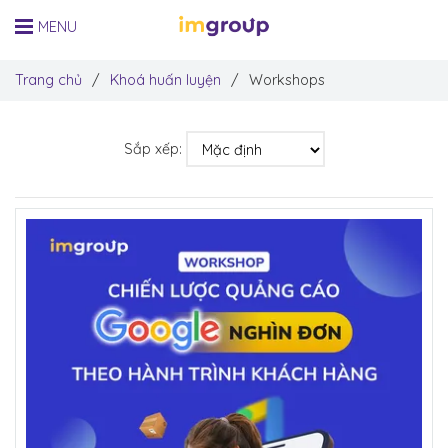
MENU
Trang chủ
/
Khoá huấn luyện
/
Workshops
Sắp xếp: