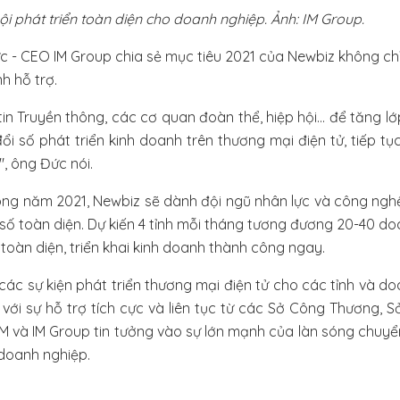
i phát triển toàn diện cho doanh nghiệp. Ảnh: IM Group.
 - CEO IM Group chia sẻ mục tiêu 2021 của Newbiz không chỉ l
h hỗ trợ.
n Truyền thông, các cơ quan đoàn thể, hiệp hội... để tăng l
 số phát triển kinh doanh trên thương mại điện tử, tiếp t
, ông Đức nói.
ong năm 2021, Newbiz sẽ dành đội ngũ nhân lực và công ngh
 số toàn diện. Dự kiến 4 tỉnh mỗi tháng tương đương 20-40 d
toàn diện, triển khai kinh doanh thành công ngay.
 các sự kiện phát triển thương mại điện tử cho các tỉnh và d
ới sự hỗ trợ tích cực và liên tục từ các Sở Công Thương, S
OM và IM Group tin tưởng vào sự lớn mạnh của làn sóng chuyể
doanh nghiệp.