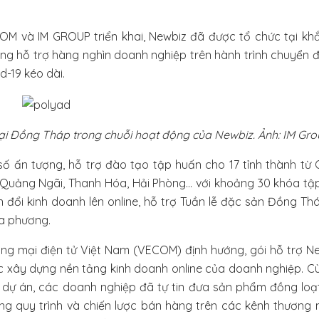
COM và IM GROUP triển khai, Newbiz đã được tổ chức tại kh
g hỗ trợ hàng nghìn doanh nghiệp trên hành trình chuyển đ
d-19 kéo dài.
tại Đồng Tháp trong chuỗi hoạt động của Newbiz. Ảnh: IM Gro
ố ấn tượng, hỗ trợ đào tạo tập huấn cho 17 tỉnh thành từ 
 Quảng Ngãi, Thanh Hóa, Hải Phòng... với khoảng 30 khóa t
đổi kinh doanh lên online, hỗ trợ Tuần lễ đặc sản Đồng Th
ịa phương.
ng mại điện tử Việt Nam (VECOM) định hướng, gói hỗ trợ N
c xây dựng nền tảng kinh doanh online của doanh nghiệp. C
 dự án, các doanh nghiệp đã tự tin đưa sản phẩm đồng loạt
 quy trình và chiến lược bán hàng trên các kênh thương m