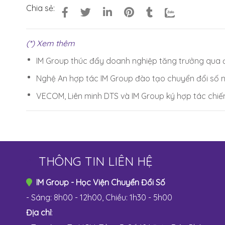
Chia sẻ:
(*) Xem thêm
IM Group thúc đẩy doanh nghiệp tăng trưởng qua 
Nghệ An hợp tác IM Group đào tạo chuyển đổi số n
VECOM, Liên minh DTS và IM Group ký hợp tác chiế
THÔNG TIN LIÊN HỆ
IM Group - Học Viện Chuyển Đổi Số
- Sáng: 8h00 - 12h00, Chiều: 1h30 - 5h00
Địa chỉ
: