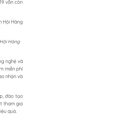
19 vẫn còn
 Hội Hàng
ng nghệ và
m miễn phí
iao nhận và
p, đào tạo
ệt tham gia
iệu quả.