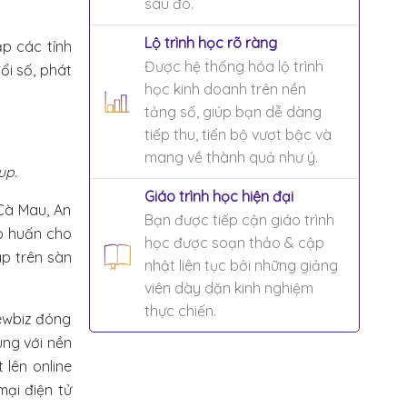
sau đó.
Lộ trình học rõ ràng
ắp các tỉnh
Được hệ thống hóa lộ trình
ổi số, phát
học kinh doanh trên nền
tảng số, giúp bạn dễ dàng
tiếp thu, tiến bộ vượt bậc và
mang về thành quả như ý.
up.
Giáo trình học hiện đại
Cà Mau, An
Bạn được tiếp cận giáo trình
ập huấn cho
học được soạn thảo & cập
áp trên sàn
nhật liên tục bởi những giảng
viên dày dặn kinh nghiệm
thực chiến.
ewbiz đóng
ùng với nền
 lên online
ại điện tử