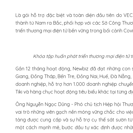
Là gói hỗ trợ đặc biệt và toàn diện đầu tiên do VE
thành từ Nam ra Bắc, phối hợp với các Sở Công Thươn
triển thương mại điện tử bền vững trong bối cảnh Covi
Khóa tập huấn phát triển thương mại điện tử 
Gần 12 tháng hoạt động, Newbiz đã đạt những con s
Giang, Đồng Tháp, Bến Tre, Đồng Nai, Huế, Đà Nẵng,
doanh nghiệp, hỗ trợ hơn 1.000 doanh nghiệp chuyển 
Tiki và hàng chục hoạt động tiêu biểu khác tại từng đ
Ông Nguyễn Ngọc Dũng - Phó chủ tịch Hiệp hội Thươ
vai trò những viên gạch nền móng vững chắc cho việ
tảng được cung cấp và sự hỗ trợ cụ thể sát sườn từ
một cách mạnh mẽ, bước đầu tự xác định được những