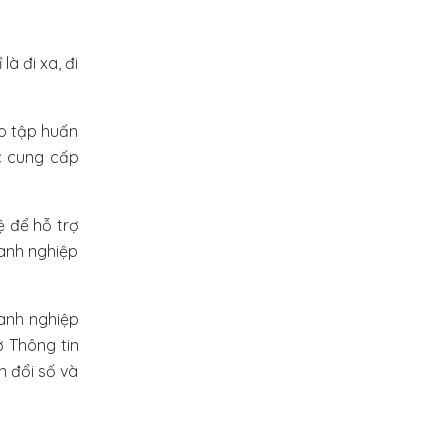
à đi xa, đi
ớp tập huấn
ục cung cấp
ệ để hỗ trợ
oanh nghiệp
oanh nghiệp
ở Thông tin
n đổi số và