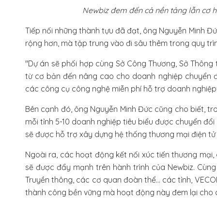
Newbiz đem đến cả nền tảng lẫn cơ hộ
Tiếp nối những thành tựu đã đạt, ông Nguyễn Minh Đức
rộng hơn, mà tập trung vào đi sâu thêm trong quy trìn
"Dự án sẽ phối hợp cùng Sở Công Thương, Sở Thông ti
từ cơ bản đến nâng cao cho doanh nghiệp chuyển đổi
các công cụ công nghệ miễn phí hỗ trợ doanh nghiệp"
Bên cạnh đó, ông Nguyễn Minh Đức cũng cho biết, tr
mỗi tỉnh 5-10 doanh nghiệp tiêu biểu được chuyển đổi
sẽ được hỗ trợ xây dựng hệ thống thương mại điện tử 
Ngoài ra, các hoạt động kết nối xúc tiến thương mại,
sẽ được đẩy mạnh trên hành trình của Newbiz. Cùng v
Truyền thông, các cơ quan đoàn thể... các tỉnh, VEC
thành công bền vững mà hoạt động này đem lại cho 