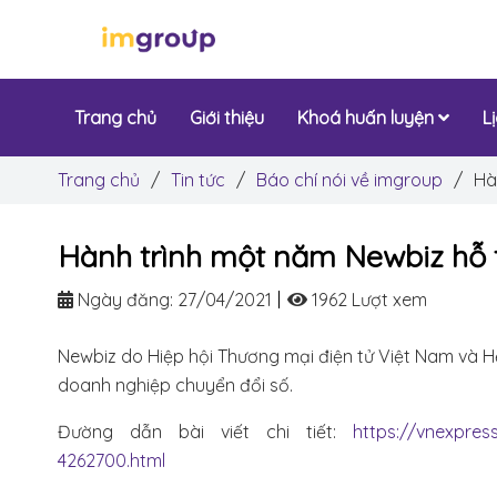
Trang chủ
Giới thiệu
Khoá huấn luyện
L
Trang chủ
/
Tin tức
/
Báo chí nói về imgroup
/
Hà
Hành trình một năm Newbiz hỗ 
Ngày đăng:
27/04/2021
1962 Lượt xem
Newbiz do Hiệp hội Thương mại điện tử Việt Nam và Hệ
doanh nghiệp chuyển đổi số.
Đường dẫn bài viết chi tiết:
https://vnexpres
4262700.html