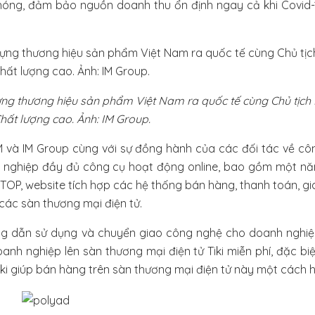
hóng, đảm bảo nguồn doanh thu ổn định ngay cả khi Covid-
ng thương hiệu sản phẩm Việt Nam ra quốc tế cùng Chủ tịch
hất lượng cao. Ảnh: IM Group.
 và IM Group cùng với sự đồng hành của các đối tác về cô
h nghiệp đầy đủ công cụ hoạt động online, bao gồm một nă
ITOP, website tích hợp các hệ thống bán hàng, thanh toán, g
các sàn thương mại điện tử.
ớng dẫn sử dụng và chuyển giao công nghệ cho doanh nghiệ
nh nghiệp lên sàn thương mại điện tử Tiki miễn phí, đặc bi
ki giúp bán hàng trên sàn thương mại điện tử này một cách h