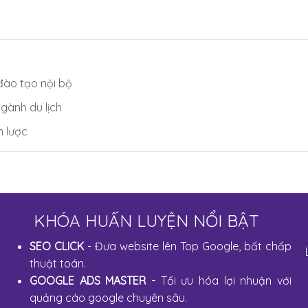
đào tạo nội bộ
gành du lịch
n lược
KHÓA HUẤN LUYỆN NỔI BẬT
SEO CLICK
- Đưa website lên Top Google, bất chấp
thuật toán.
GOOGLE ADS MASTER
-
Tối ưu hóa lợi nhuận với
quảng cáo google chuyên sâu.