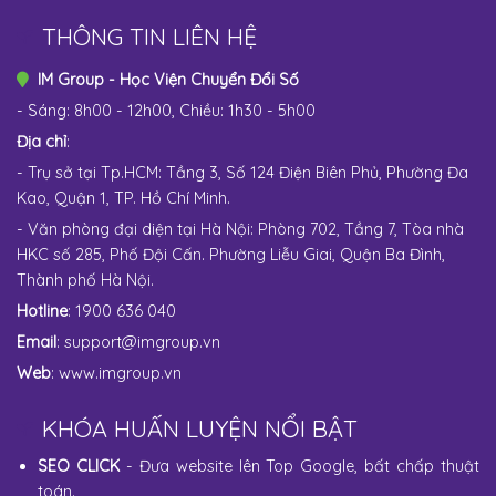
THÔNG TIN LIÊN HỆ
IM Group - Học Viện Chuyển Đổi Số
- Sáng: 8h00 - 12h00, Chiều: 1h30 - 5h00
Địa chỉ
:
- Trụ sở tại Tp.HCM: Tầng 3, Số 124 Điện Biên Phủ, Phường Đa
Kao, Quận 1, TP. Hồ Chí Minh.
- Văn phòng đại diện tại Hà Nội: Phòng 702, Tầng 7, Tòa nhà
HKC số 285, Phố Đội Cấn. Phường Liễu Giai, Quận Ba Đình,
Thành phố Hà Nội.
Hotline
: 1900 636 040
Email
:
support@imgroup.vn
Web
:
www.imgroup.vn
KHÓA HUẤN LUYỆN NỔI BẬT
SEO CLICK
- Đưa website lên Top Google, bất chấp thuật
toán.