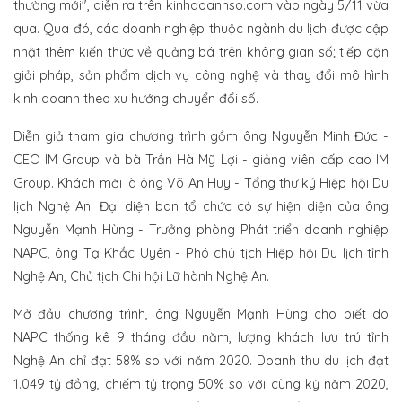
thường mới", diễn ra trên kinhdoanhso.com vào ngày 5/11 vừa
qua. Qua đó, các doanh nghiệp thuộc ngành du lịch được cập
nhật thêm kiến thức về quảng bá trên không gian số; tiếp cận
giải pháp, sản phẩm dịch vụ công nghệ và thay đổi mô hình
kinh doanh theo xu hướng chuyển đổi số.
Diễn giả tham gia chương trình gồm ông Nguyễn Minh Đức -
CEO IM Group và bà Trần Hà Mỹ Lợi - giảng viên cấp cao IM
Group. Khách mời là ông Võ An Huy - Tổng thư ký Hiệp hội Du
lịch Nghệ An. Đại diện ban tổ chức có sự hiện diện của ông
Nguyễn Mạnh Hùng - Trưởng phòng Phát triển doanh nghiệp
NAPC, ông Tạ Khắc Uyên - Phó chủ tịch Hiệp hội Du lịch tỉnh
Nghệ An, Chủ tịch Chi hội Lữ hành Nghệ An.
Mở đầu chương trình, ông Nguyễn Mạnh Hùng cho biết do
NAPC thống kê 9 tháng đầu năm, lượng khách lưu trú tỉnh
Nghệ An chỉ đạt 58% so với năm 2020. Doanh thu du lịch đạt
1.049 tỷ đồng, chiếm tỷ trọng 50% so với cùng kỳ năm 2020,