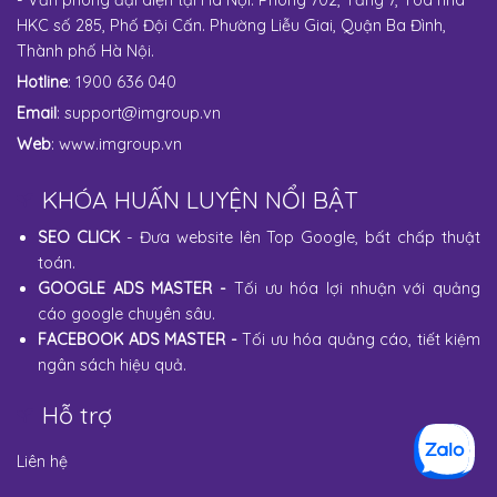
- Văn phòng đại diện tại Hà Nội: Phòng 702, Tầng 7, Tòa nhà
HKC số 285, Phố Đội Cấn. Phường Liễu Giai, Quận Ba Đình,
Thành phố Hà Nội.
Hotline
: 1900 636 040
Email
:
support@imgroup.vn
Web
:
www.imgroup.vn
KHÓA HUẤN LUYỆN NỔI BẬT
SEO CLICK
- Đưa website lên Top Google, bất chấp thuật
toán.
GOOGLE ADS MASTER
-
Tối ưu hóa lợi nhuận với quảng
cáo google chuyên sâu.
FACEBOOK ADS MASTER
-
Tối ưu hóa quảng cáo, tiết kiệm
ngân sách hiệu quả.
Hỗ trợ
Liên hệ