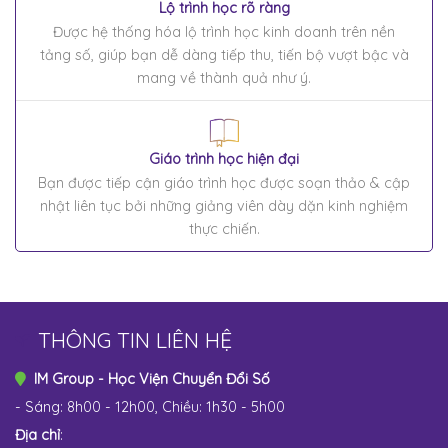
Lộ trình học rõ ràng
Được hệ thống hóa lộ trình học kinh doanh trên nền
tảng số, giúp bạn dễ dàng tiếp thu, tiến bộ vượt bậc và
mang về thành quả như ý.
Giáo trình học hiện đại
Bạn được tiếp cận giáo trình học được soạn thảo & cập
nhật liên tục bởi những giảng viên dày dặn kinh nghiệm
thực chiến.
THÔNG TIN LIÊN HỆ
IM Group - Học Viện Chuyển Đổi Số
- Sáng: 8h00 - 12h00, Chiều: 1h30 - 5h00
Địa chỉ
: