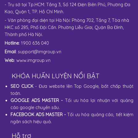
- Trụ sở tại Tp.HCM: Tầng 3, Số 124 Điện Biên Phủ, Phường Đa
Kao, Quận 1, TP. Hồ Chí Minh.
- Văn phòng đại diện tại Hà Nội: Phòng 702, Tầng 7, Tòa nhà
HKC số 285, Phố Đội Cấn. Phường Liễu Giai, Quận Ba Đình,
Thành phố Hà Nội.
Hotline
: 1900 636 040
Email
:
support@imgroup.vn
Web
:
www.imgroup.vn
KHÓA HUẤN LUYỆN NỔI BẬT
SEO CLICK
- Đưa website lên Top Google, bất chấp thuật
toán.
GOOGLE ADS MASTER
-
Tối ưu hóa lợi nhuận với quảng
cáo google chuyên sâu.
FACEBOOK ADS MASTER
-
Tối ưu hóa quảng cáo, tiết kiệm
ngân sách hiệu quả.
Hỗ trợ