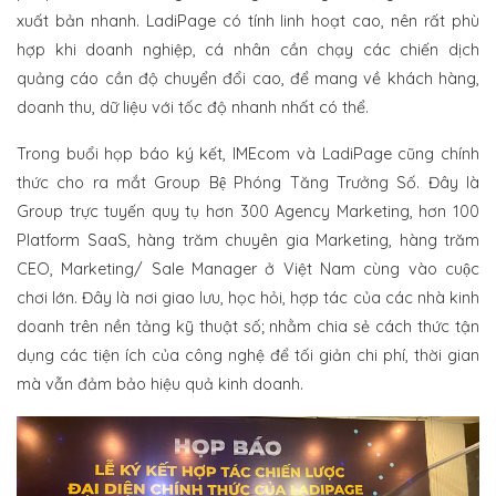
xuất bản nhanh. LadiPage có tính linh hoạt cao, nên rất phù
hợp khi doanh nghiệp, cá nhân cần chạy các chiến dịch
quảng cáo cần độ chuyển đổi cao, để mang về khách hàng,
doanh thu, dữ liệu với tốc độ nhanh nhất có thể.
Trong buổi họp báo ký kết, IMEcom và LadiPage cũng chính
thức cho ra mắt Group Bệ Phóng Tăng Trưởng Số. Đây là
Group trực tuyến quy tụ hơn 300 Agency Marketing, hơn 100
Platform SaaS, hàng trăm chuyên gia Marketing, hàng trăm
CEO, Marketing/ Sale Manager ở Việt Nam cùng vào cuộc
chơi lớn. Đây là nơi giao lưu, học hỏi, hợp tác của các nhà kinh
doanh trên nền tảng kỹ thuật số; nhằm chia sẻ cách thức tận
dụng các tiện ích của công nghệ để tối giản chi phí, thời gian
mà vẫn đảm bảo hiệu quả kinh doanh.